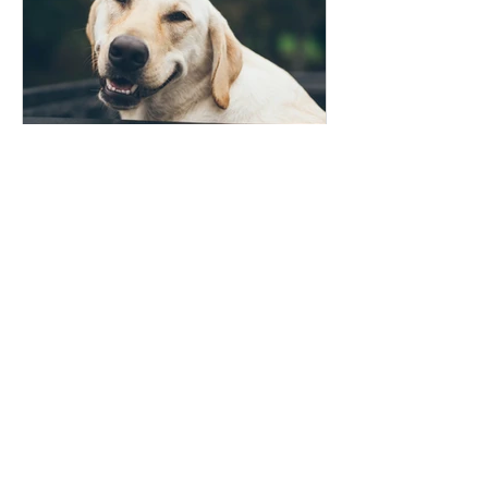
Derme for Pets
8 de ago. de 2022
1 min de leitura
Como saber se seu cão
sofre de dermatite alérgica?
Veja os principais sintomas!
Seu cão pode estar sofrendo de
alergia na pele. Você sabia que as
dermatites alérgicas são uma das
principais causas de estresse,...